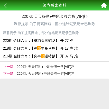
澳彩独家资料
220期: 天天好彩●中彩金牌六肖[VIP]料
温馨提示:为了提高网速，部分连错期数记录已删除
温馨提示:为了提高网速，部分连错期数记录已删除
220期 金牌六肖 :【鸡狗兔鼠蛇龙】 开 ?? 准
218期 金牌六肖 :【鸡
虎
羊兔马狗】 开 17,虎 准
216期 金牌六肖 :【狗牛
马
猴猪鼠】 开 37,马 准
上一篇：
220期: 天天好彩●中彩金牌一头[VIP]料
下一篇：
220期: 天天好彩●中彩金牌一行[VIP]料